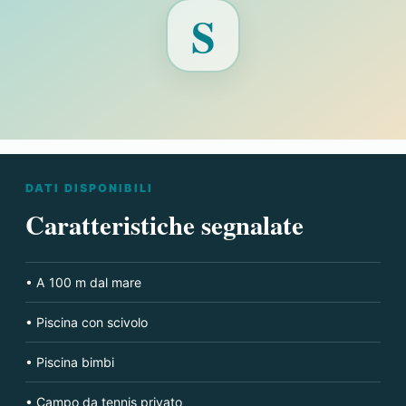
Fotografia
S
non
disponibile
per
Hotel
Riviera
DATI DISPONIBILI
Caratteristiche segnalate
• A 100 m dal mare
• Piscina con scivolo
• Piscina bimbi
• Campo da tennis privato