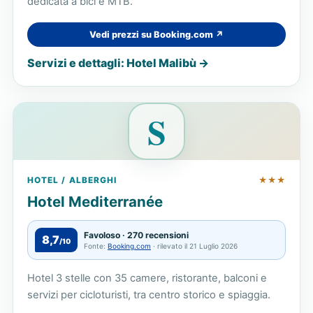
dedicata a bici e MTB.
Vedi prezzi su Booking.com ↗
Servizi e dettagli: Hotel Malibù →
S
HOTEL / ALBERGHI
★★★
Hotel Mediterranée
Favoloso · 270 recensioni
8,7
/10
Fonte:
Booking.com
· rilevato il 21 Luglio 2026
Hotel 3 stelle con 35 camere, ristorante, balconi e
servizi per cicloturisti, tra centro storico e spiaggia.