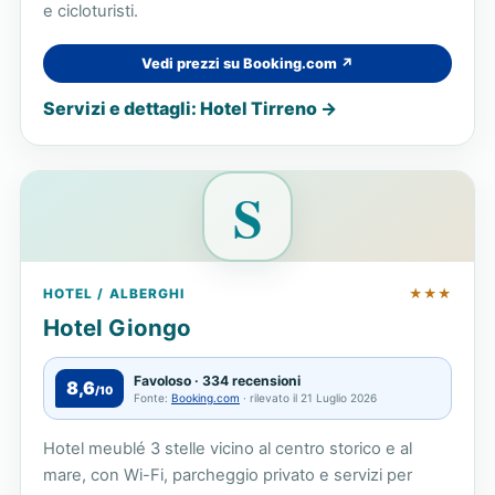
e cicloturisti.
Vedi prezzi su Booking.com ↗
Servizi e dettagli: Hotel Tirreno →
S
HOTEL / ALBERGHI
★★★
Hotel Giongo
Favoloso · 334 recensioni
8,6
/10
Fonte:
Booking.com
· rilevato il 21 Luglio 2026
Hotel meublé 3 stelle vicino al centro storico e al
mare, con Wi-Fi, parcheggio privato e servizi per