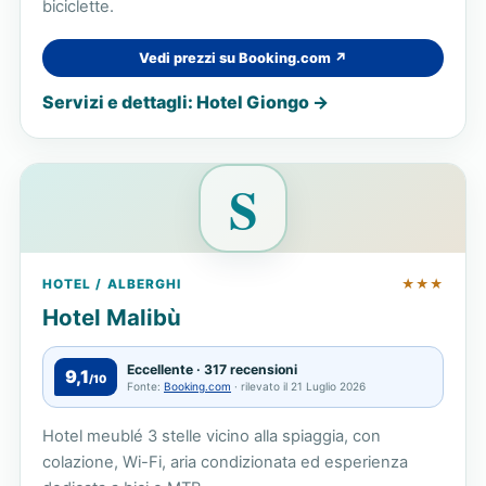
biciclette.
Vedi prezzi su Booking.com ↗
Servizi e dettagli: Hotel Giongo →
S
HOTEL / ALBERGHI
★★★
Hotel Malibù
Eccellente · 317 recensioni
9,1
/10
Fonte:
Booking.com
· rilevato il 21 Luglio 2026
Hotel meublé 3 stelle vicino alla spiaggia, con
colazione, Wi-Fi, aria condizionata ed esperienza