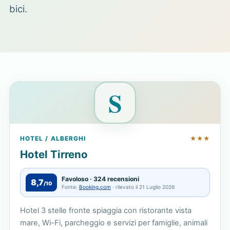
bici.
S
HOTEL / ALBERGHI
★★★
Hotel Tirreno
Favoloso · 324 recensioni
8,7
/10
Fonte:
Booking.com
· rilevato il 21 Luglio 2026
Hotel 3 stelle fronte spiaggia con ristorante vista
mare, Wi-Fi, parcheggio e servizi per famiglie, animali