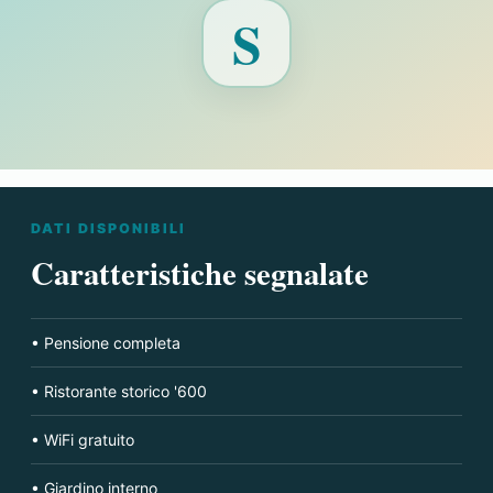
Fotografia
S
non
disponibile
per
Hotel
Melograno
DATI DISPONIBILI
Caratteristiche segnalate
• Pensione completa
• Ristorante storico '600
• WiFi gratuito
• Giardino interno