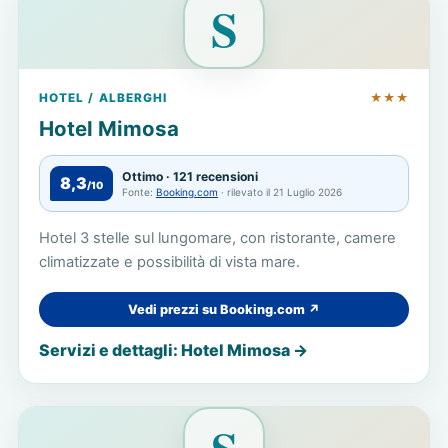
S
HOTEL / ALBERGHI
★★★
Hotel Mimosa
Ottimo · 121 recensioni
8,3
/10
Fonte:
Booking.com
· rilevato il 21 Luglio 2026
Hotel 3 stelle sul lungomare, con ristorante, camere
climatizzate e possibilità di vista mare.
Vedi prezzi su Booking.com ↗
Servizi e dettagli: Hotel Mimosa →