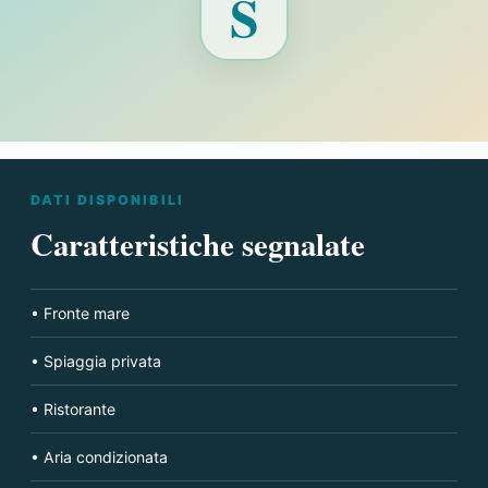
S
non
disponibile
per
Hotel
Corallo
DATI DISPONIBILI
Caratteristiche segnalate
• Fronte mare
• Spiaggia privata
• Ristorante
• Aria condizionata